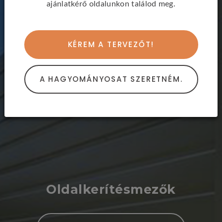
ajánlatkérő oldalunkon találod meg.
KÉREM A TERVEZŐT!
A HAGYOMÁNYOSAT SZERETNÉM.
Oldalkerítésmezők